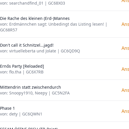
An
von: searchandfind_01 | GC68X03
Die Rache des kleinen (Erd-)Mannes
An
von: Erdmännchen sagt: Unbedingt das Listing lesen! |
GC68R57
Don't call it Schnitzel...jagd!
An
von: virtuelleberta und Jolate | GC6QD9Q
Ernős Party [Reloaded]
An
von: flo.tha | GC6X7RB
Mittendrin statt zwischendurch
An
von: Snoopy1910, Neepy | GC5N2FA
Phase 1
An
von: dety | GC6QWN1