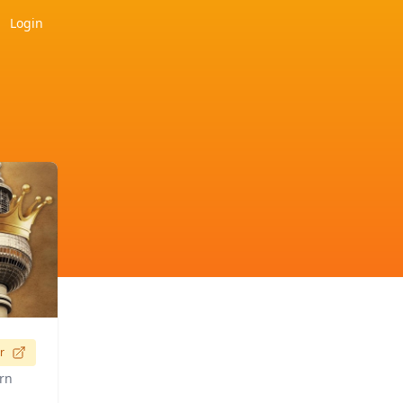
Login
r
ern