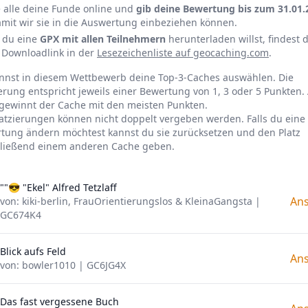
 alle deine Funde online und
gib deine Bewertung bis zum 31.01.
amit wir sie in die Auswertung einbeziehen können.
 du eine
GPX mit allen Teilnehmern
herunterladen willst, findest 
 Downloadlink in der
Lesezeichenliste auf geocaching.com
.
nnst in diesem Wettbewerb deine Top-3-Caches auswählen. Die
ierung entspricht jeweils einer Bewertung von 1, 3 oder 5 Punkten
gewinnt der Cache mit den meisten Punkten.
latzierungen können nicht doppelt vergeben werden. Falls du eine
tung ändern möchtest kannst du sie zurücksetzen und den Platz
ließend einem anderen Cache geben.
""😎 "Ekel" Alfred Tetzlaff
An
von: kiki-berlin, FrauOrientierungslos & KleinaGangsta |
GC674K4
Blick aufs Feld
An
von: bowler1010 | GC6JG4X
Das fast vergessene Buch