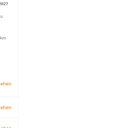
2027
du
. Am
sehen
sehen