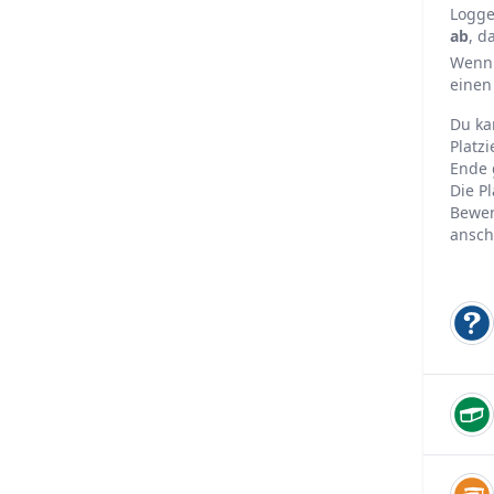
Logge
ab
, d
Wenn
einen
Du ka
Platz
Ende 
Die P
Bewer
ansch