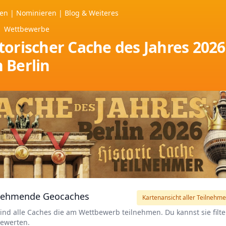
ten
|
Nominieren
|
Blog &
Weiteres
Wettbewerbe
torischer Cache des Jahres 2026
 Berlin
nehmende Geocaches
Kartenansicht aller Teilnehme
sind alle Caches die am Wettbewerb teilnehmen. Du kannst sie filt
ewerten.