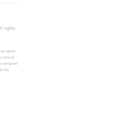
l rights
PI program
 suite of
re designed
to the