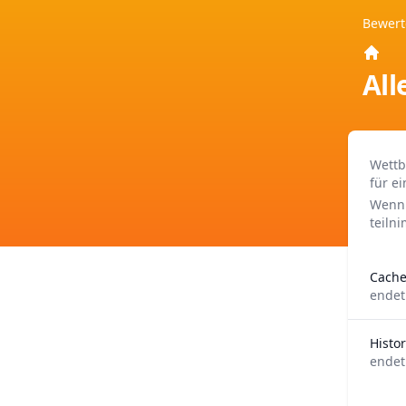
Bewer
Home
All
Wettb
für ei
Wenn 
teiln
Cache
endet
Histo
endet