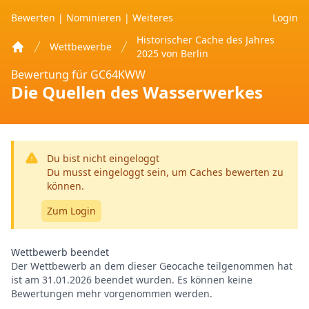
Bewerten
|
Nominieren
|
Weiteres
Login
Historischer Cache des Jahres
Wettbewerbe
2025 von Berlin
Home
Bewertung für GC64KWW
Die Quellen des Wasserwerkes
Du bist nicht eingeloggt
Du musst eingeloggt sein, um Caches bewerten zu
können.
Zum Login
Wettbewerb beendet
Der Wettbewerb an dem dieser Geocache teilgenommen hat
ist am 31.01.2026 beendet wurden. Es können keine
Bewertungen mehr vorgenommen werden.