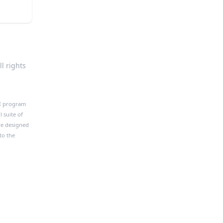
l rights
PI program
 suite of
re designed
to the