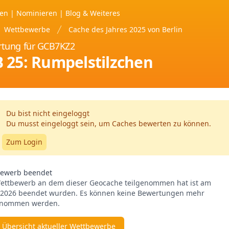
ten
|
Nominieren
|
Blog &
Weiteres
Wettbewerbe
Cache des Jahres 2025 von Berlin
tung für GCB7KZ2
 25: Rumpelstilzchen
Du bist nicht eingeloggt
Du musst eingeloggt sein, um Caches bewerten zu können.
Zum Login
ewerb beendet
ettbewerb an dem dieser Geocache teilgenommen hat ist am
.2026 beendet wurden. Es können keine Bewertungen mehr
enommen werden.
 Übersicht aktueller Wettbewerbe