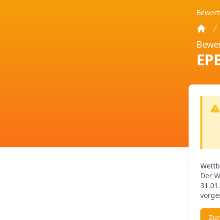
Bewer
Home
Bewer
EPB
Wettb
Der W
31.01
vorg
Zur