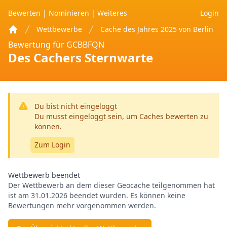
Bewerten
|
Nominieren
|
Weiteres
Login
Wettbewerbe
Cache des Jahres 2025 von Berlin
Home
Bewertung für GCBBFQN
Des Cachers Sternwarte
Du bist nicht eingeloggt
Du musst eingeloggt sein, um Caches bewerten zu
können.
Zum Login
Wettbewerb beendet
Der Wettbewerb an dem dieser Geocache teilgenommen hat
ist am 31.01.2026 beendet wurden. Es können keine
Bewertungen mehr vorgenommen werden.